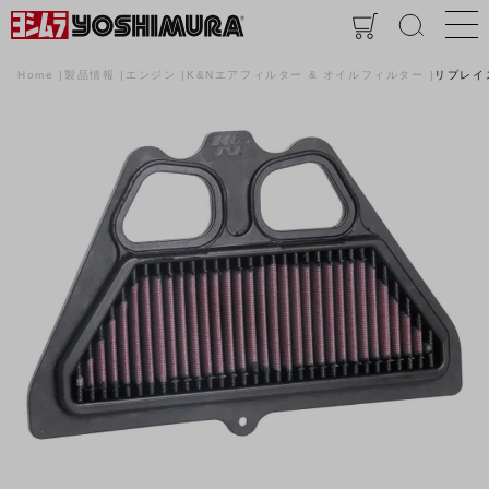
Home
製品情報
エンジン
K&Nエアフィルター & オイルフィルター
リプレイ