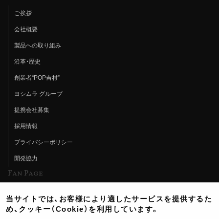
ご挨拶
会社概要
製品への取り組み
沿革・歴史
創業者“POP吉村”
ヨシムラ グループ
提携会社募集
採用情報
プライバシーポリシー
開発協力
Fan Page
Web特集記事
当サイトでは、お客様により適したサービスを提供するた
ヨシムラTV
め、クッキー（Cookie）を利用しています。