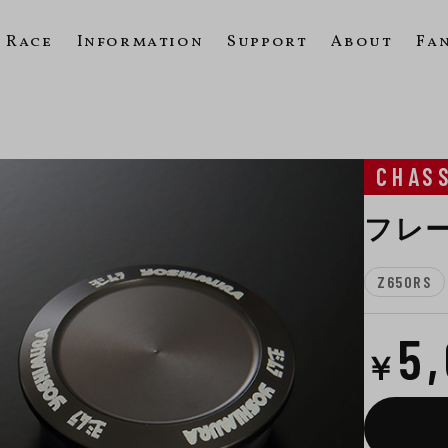
Race
Information
Support
About
Fa
CHAS
フレ
Z650RS
5
￥