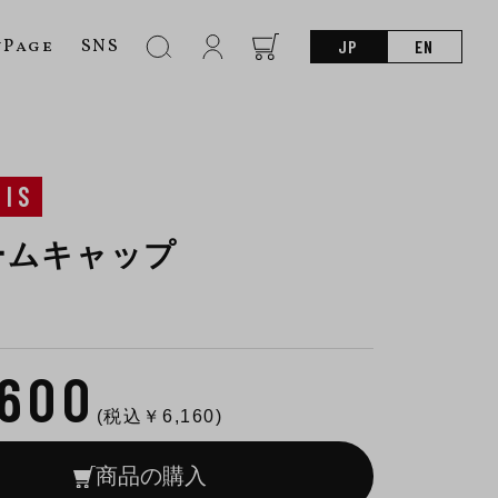
nPage
SNS
JP
EN
SIS
ームキャップ
,600
(税込￥
6,160
)
商品の購入