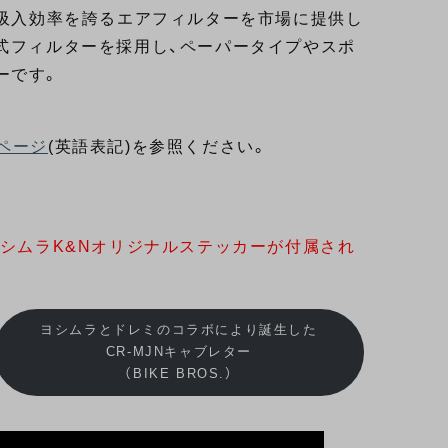
い吸入効率を誇るエアフィルターを市場に提供し
式フィルターを採用し、ペーパータイプやスポ
ーです。
ページ
(英語表記)を参照ください。
ヨシムラK&Nオリジナルステッカーが付属され
ヨシムラとドレミのコラボにより誕生した
CR-MJNキャブレター
（BIKE BROS.）