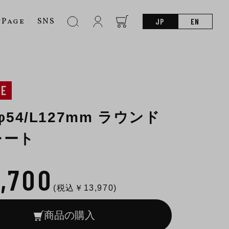
nPage
SNS
JP
EN
NE
φ54/L127mm ラウンド
レート
2,700
(税込￥
13,970
)
商品の購入