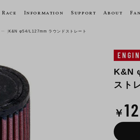
Race
Information
Support
About
Fa
ター
K&N φ54/L127mm ラウンドストレート
ENGI
K&N 
スト
1
￥