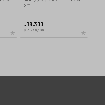
フィル
K&N リプレイスメントエアフィル
K&N
ター
ター
18,300
19
￥
￥
税込￥20,130
税込￥2