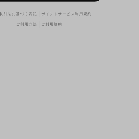
取引法に基づく表記
ポイントサービス利用規約
ご利用方法
ご利用規約
ィルターには上側、エアフィルターには下側のヨシムラK
ます。