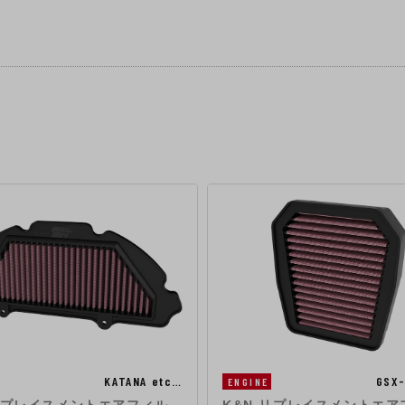
KATANA etc…
GSX
ENGINE