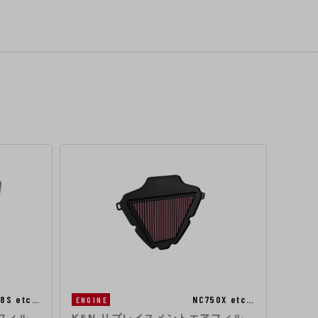
-8S etc…
NC750X etc…
ENGINE
ENGIN