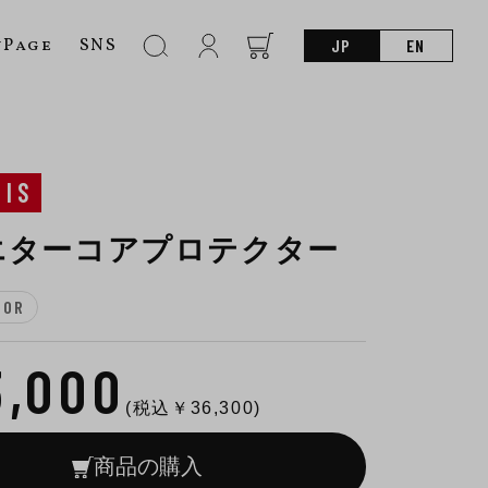
nPage
SNS
JP
EN
SIS
エターコアプロテクター
10R
3,000
(税込￥
36,300
)
商品の購入