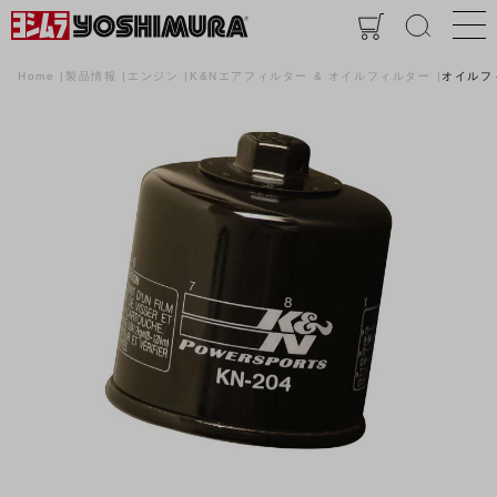
Home
製品情報
エンジン
K&Nエアフィルター & オイルフィルター
オイルフ