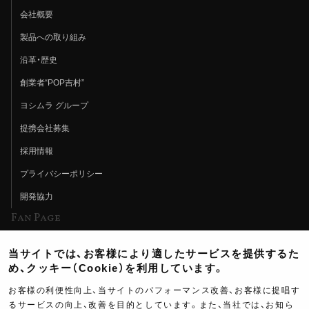
会社概要
製品への取り組み
沿革・歴史
創業者“POP吉村”
ヨシムラ グループ
提携会社募集
採用情報
プライバシーポリシー
開発協力
Fan Page
Web特集記事
当サイトでは、お客様により適したサービスを提供するた
ヨシムラTV
め、クッキー（Cookie）を利用しています。
イベント情報
お客様の利便性向上、当サイトのパフォーマンス改善、お客様に提唱す
るサービスの向上、改善を目的としています。また、当社では、お知ら