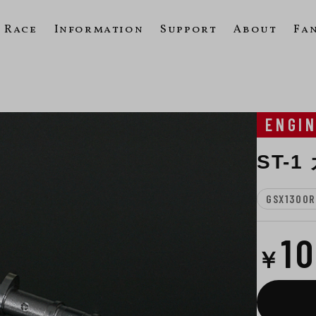
Race
Information
Support
About
Fa
ENGI
ST-
GSX1300R
1
￥