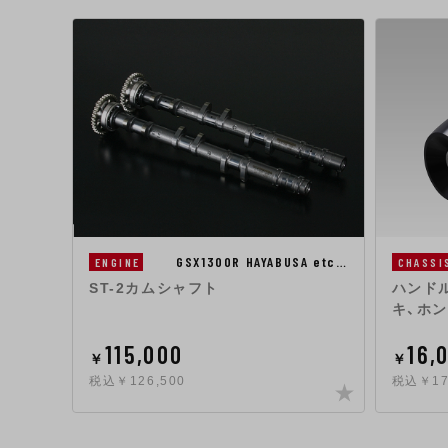
GSX1300R HAYABUSA etc…
ENGINE
CHASSI
ST-2カムシャフト
ハンドル
キ、ホン
115,000
16,
￥
￥
税込￥126,500
税込￥17