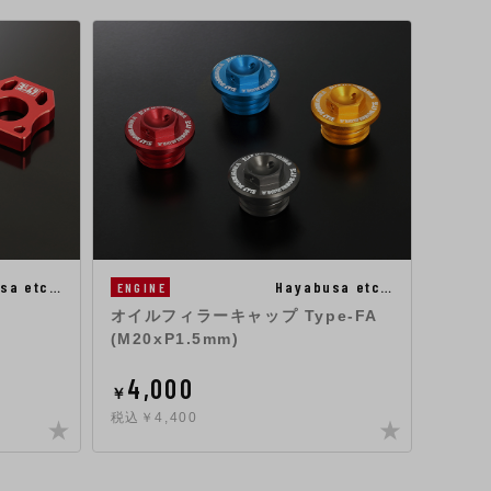
sa etc…
Hayabusa etc…
CHAS
ENGINE
ヨシム
オイルフィラーキャップ Type-FA
(M20xP1.5mm)
4,000
71
￥
￥
税込￥4,400
税込￥7