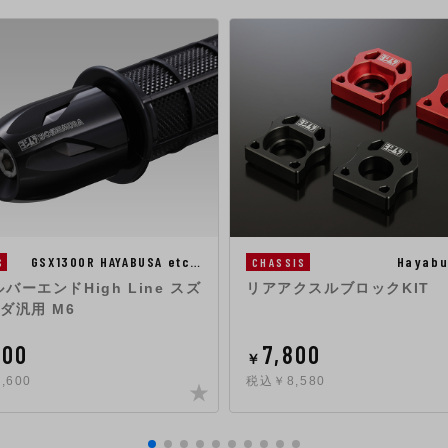
GSX1300R HAYABUSA etc…
Hayabu
S
CHASSIS
バーエンドHigh Line スズ
リアアクスルブロックKIT
ダ汎用 M6
000
7,800
￥
,600
税込￥8,580