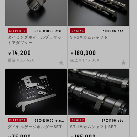
GSX-R1000 etc…
Z900RS etc…
KITPARTS
ENGINE
タイミングホイールブラケッ
ST-1Mカムシャフト
トアダプター
14,200
160,000
￥
￥
税込￥15,620
税込￥176,000
GSX-R1000 etc…
ZRX1100 etc…
KITPARTS
ENGINE
ダイヤルゲージホルダーSET
ST-1MカムシャフトSET
35,000
165,000