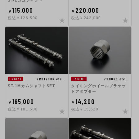
ST-2カムシャフト
115,000
220,000
￥
￥
税込￥126,500
税込￥242,000
Z900RS etc…
ZRX1200R etc…
ENGINE
ENGINE
タイミングホイールブラケッ
ST-1MカムシャフトSET
トアダプター
165,000
14,200
￥
￥
税込￥181,500
税込￥15,620