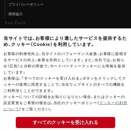
プライバシーポリシー
開発協力
Fan Page
Web特集記事
当サイトでは、お客様により適したサービスを提供するた
ヨシムラTV
め、クッキー（Cookie）を利用しています。
イベント情報
お客様の利便性向上、当サイトのパフォーマンス改善、お客様に提唱す
るサービスの向上、改善を目的としています。また、当社では、お知ら
イベントスケジュール
せ（広告）と分析の用途で、サードパーティークッキーにも情報を提供
ツーリングブレイクタイム
しています。
お客様は、「すべてのクッキーを受け入れる」ボタンをクリックしてク
壁紙
ッキーの使用に同意することで、当社ウェブサイトのすべての機能を
ご利用頂くことができます。
製品ポスター
クッキーについての詳細をお知りになりたい場合、またはクッキーの
設定変更をご希望の場合は、当社のクッキーポリシー（
クッキーの利用
について
）をご覧ください。
すべてのクッキーを受け入れる
Copyright ©YOSHIMURA JAPAN Co,Ltd. All Rights