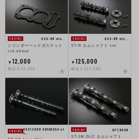
GSX-8R etc…
GSX-8R etc…
ENGINE
ENGINE
シリンダーヘッドガスケット
ST-R カムシャフト set
t=0.40mm
12,000
125,000
￥
￥
税込￥13,200
税込￥137,500
GSX1300R HAYABUSA et
GPZ900R
ENGINE
ENGINE
c…
ST-1M DLC カムシャフト