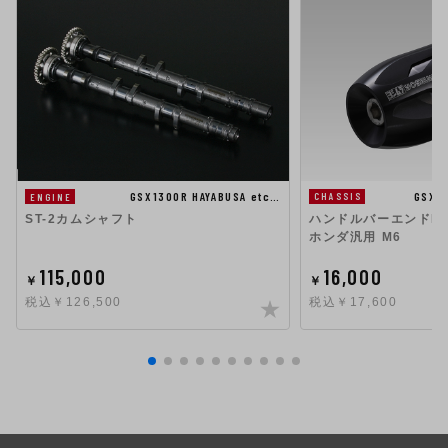
GSX1300R HAYABUSA etc…
GSX1
ENGINE
CHASSIS
ST-2カムシャフト
ハンドルバーエンドHigh
ホンダ汎用 M6
115,000
16,000
￥
￥
税込￥126,500
税込￥17,600