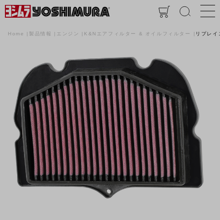
Home
製品情報
エンジン
K&Nエアフィルター & オイルフィルター
リプレイ