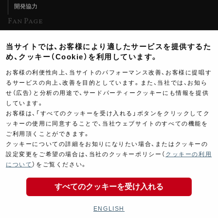
開発協力
Fan Page
Web特集記事
当サイトでは、お客様により適したサービスを提供するた
ヨシムラTV
め、クッキー（Cookie）を利用しています。
イベント情報
お客様の利便性向上、当サイトのパフォーマンス改善、お客様に提唱す
るサービスの向上、改善を目的としています。また、当社では、お知ら
イベントスケジュール
せ（広告）と分析の用途で、サードパーティークッキーにも情報を提供
ツーリングブレイクタイム
しています。
お客様は、「すべてのクッキーを受け入れる」ボタンをクリックしてク
壁紙
ッキーの使用に同意することで、当社ウェブサイトのすべての機能を
ご利用頂くことができます。
製品ポスター
クッキーについての詳細をお知りになりたい場合、またはクッキーの
設定変更をご希望の場合は、当社のクッキーポリシー（
クッキーの利用
20,100
について
）をご覧ください。
￥
(税込￥
22,110
)
すべてのクッキーを受け入れる
Copyright ©YOSHIMURA JAPAN Co,Ltd. All Rights
商品の購入
Reserved.
ENGLISH