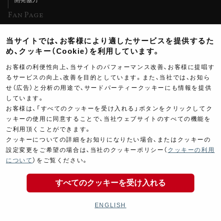
Fan Page
Web特集記事
当サイトでは、お客様により適したサービスを提供するた
ヨシムラTV
め、クッキー（Cookie）を利用しています。
イベント情報
お客様の利便性向上、当サイトのパフォーマンス改善、お客様に提唱す
るサービスの向上、改善を目的としています。また、当社では、お知ら
イベントスケジュール
せ（広告）と分析の用途で、サードパーティークッキーにも情報を提供
ツーリングブレイクタイム
しています。
お客様は、「すべてのクッキーを受け入れる」ボタンをクリックしてク
壁紙
ッキーの使用に同意することで、当社ウェブサイトのすべての機能を
ご利用頂くことができます。
製品ポスター
クッキーについての詳細をお知りになりたい場合、またはクッキーの
設定変更をご希望の場合は、当社のクッキーポリシー（
クッキーの利用
について
）をご覧ください。
すべてのクッキーを受け入れる
Copyright ©YOSHIMURA JAPAN Co,Ltd. All Rights
Reserved.
ENGLISH