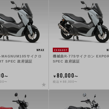
NMAX
N
EXHAUST
-MAGNUM105サイクロ
機械曲R-77Sサイクロン EXPO
RT SPEC 政府認証
SPEC 政府認証
00
80,000
〜
￥
〜
500〜
税込￥88,000〜