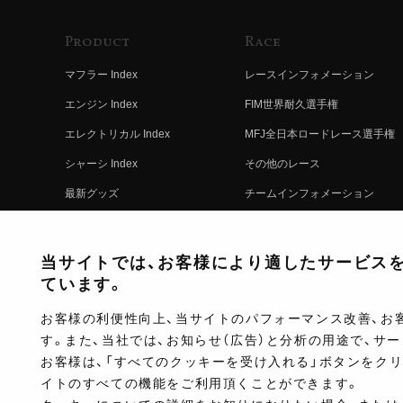
Product
Race
マフラー Index
レースインフォメーション
エンジン Index
FIM世界耐久選手権
エレクトリカル Index
MFJ全日本ロードレース選手権
シャーシ Index
その他のレース
最新グッズ
チームインフォメーション
キットパーツ
レースの歴史
コンプリート
レースムービー
当サイトでは、お客様により適したサービスを提
ています。
お客様の利便性向上、当サイトのパフォーマンス改善、お
す。また、当社では、お知らせ（広告）と分析の用途で、サ
お客様は、「すべてのクッキーを受け入れる」ボタンをク
イトのすべての機能をご利用頂くことができます。