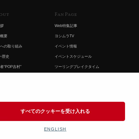
out
Fan Page
拶
Web特集記事
概要
ヨシムラTV
への取り組み
イベント情報
・歴史
イベントスケジュール
者“POP吉村”
ツーリングブレイクタイム
ムラ グループ
壁紙
会社募集
製品ポスター
情報
イバシーポリシー
すべてのクッキーを受け入れる
協力
ENGLISH