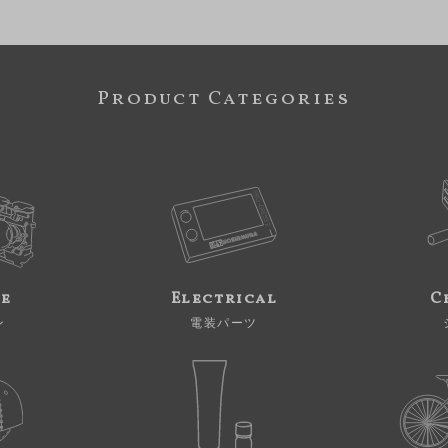
Product Categories
ne
Electrical
C
ン
電装パーツ