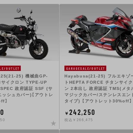
LE/OUTLET
GARAGESALE/OUTLET
25(21-25) 機械曲GP-
Hayabusa(21-25) フルエキ
Mサイクロン TYPE-UP
トHEPTA FORCE チタンサイ
 SPEC 政府認証 SSF (サ
ン 2本出し 政府認証 TMS(メタ
ニッシュカバー)【アウトレ
マジックカバー/ステンレスエン
ff】
タイプ) 【アウトレット30%off】
00
242,250
￥
50
税込￥266,475