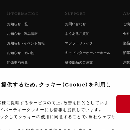
Information
Support
Ab
お知らせ一覧
お問い合わせ
ご挨
お知らせ - 製品情報
よくあるご質問
会社
お知らせ - イベント情報
マフラーリメイク
製品
お知らせ - その他
キャブレターオーバーホール
沿革
開発車両募集
補修部品のご注文
創業
コラボレート自動販売機のご案内
オンライン保証登録
ヨシ
注文方法
製品に関する重要なお知らせ
提携
供するため、クッキー（Cookie）を利用し
排出ガス試験結果証明書について
採用
ポイントについて
プラ
客様に提唱するサービスの向上、改善を目的としていま
ードパーティークッキーにも情報を提供しています。
ショップ情報
開発
リックしてクッキーの使用に同意することで、当社ウェブサ
製品マニュアル検索