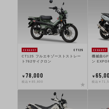
CT125
EXHAUST
EXHAUST
機械曲GP
CT125 フルエキゾーストストレー
ン EXPO
ト762サイクロン
78,000
65,0
￥
￥
税込￥85,800
税込￥71,