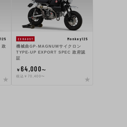
125
Monkey125
EXHAUST
 政
機械曲GP-MAGNUMサイクロン
TYPE-UP EXPORT SPEC 政府認
証
64,000
￥
〜
税込￥70,400〜