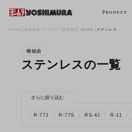
Product
Home
製品情報
マフラー
政府認証
機械曲
ステンレス
機械曲
ステンレスの一覧
さらに絞り込む
R-77J
R-77S
RS-4J
R-11