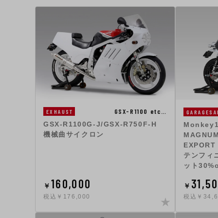
GSX-R1100 etc…
EXHAUST
GARAGESA
GSX-R1100G-J/GSX-R750F-H
Monkey1
機械曲サイクロン
MAGNU
EXPORT
テンフィ
ット30%o
160,000
31,5
￥
￥
税込￥176,000
税込￥34,6