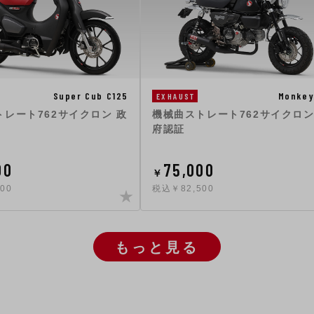
Super Cub C125
Monkey
EXHAUST
レート762サイクロン 政
機械曲ストレート762サイクロン
府認証
00
75,000
￥
00
税込￥82,500
もっと見る