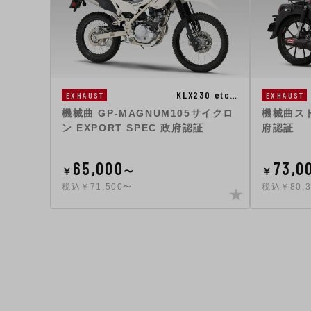
KLX230 etc…
EXHAUST
EXHAUST
機械曲スト
機械曲 GP-MAGNUM105サイクロ
府認証
ン EXPORT SPEC 政府認証
65,000
73,0
￥
〜
￥
税込￥71,500〜
税込￥80,3