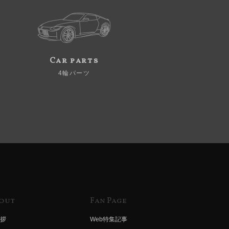
Car parts
4輪パーツ
out
Fan Page
拶
Web特集記事