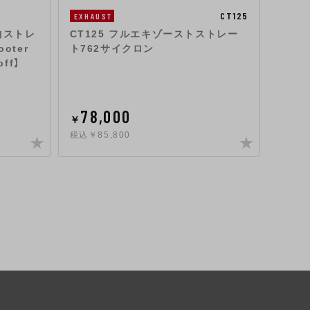
CT125
EXHA
EXHAUST
手曲ストレ
機械曲
CT125 フルエキゾーストストレー
oter
EXP
ト762サイクロン
ff】
78,000
65
￥
￥
税込￥85,800
税込￥7