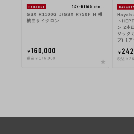
GSX-R1100 etc…
EXHAUST
GARAGE
GSX-R1100G-J/GSX-R750F-H 機
Hayab
械曲サイクロン
トHEP
ン 2本
ジック
プ) 【
160,000
242
￥
￥
税込￥176,000
税込￥26