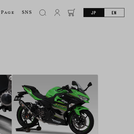
nPage
SNS
JP
EN