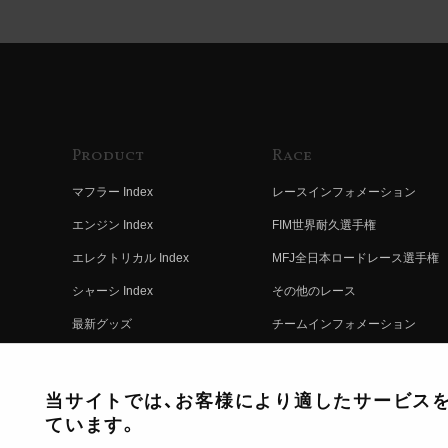
Product
Race
マフラー Index
レースインフォメーション
エンジン Index
FIM世界耐久選手権
エレクトリカル Index
MFJ全日本ロードレース選手権
シャーシ Index
その他のレース
最新グッズ
チームインフォメーション
キットパーツ
レースの歴史
コンプリート
レースムービー
当サイトでは、お客様により適したサービスを提
ています。