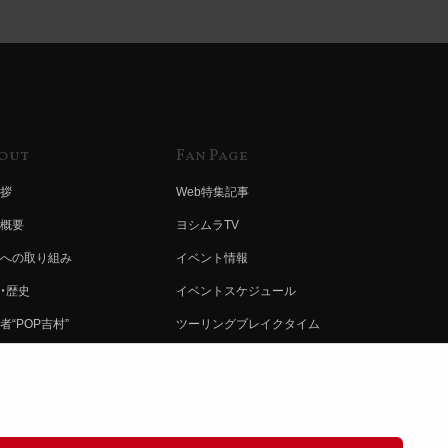
out
Fan Page
拶
Web特集記事
概要
ヨシムラTV
への取り組み
イベント情報
・歴史
イベントスケジュール
者“POP吉村”
ツーリングブレイクタイム
ムラ グループ
壁紙
会社募集
製品ポスター
情報