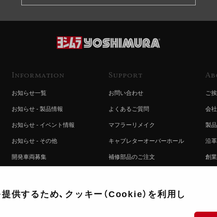
Information
Support
Ab
お知らせ一覧
お問い合わせ
ご挨
お知らせ - 製品情報
よくあるご質問
会社
お知らせ - イベント情報
マフラーリメイク
製品
お知らせ - その他
キャブレターオーバーホール
沿革
開発車両募集
補修部品のご注文
創業
コラボレート自動販売機のご案内
オンライン保証登録
ヨシ
注文方法
製品に関する重要なお知らせ
提携
供するため、クッキー（Cookie）を利用し
排出ガス試験結果証明書について
採用