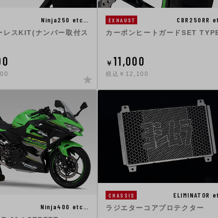
Ninja250 etc…
CBR250RR e
EXHAUST
レスKIT(ナンバー取付ス
カーボンヒートガードSET TYPE
00
11,000
￥
00
税込￥12,100
ELIMINATOR e
CHASSIS
Ninja400 etc…
ラジエターコアプロテクター