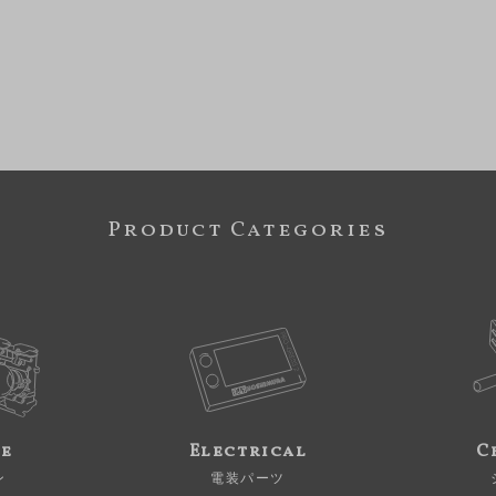
Product Categories
ne
Electrical
C
ン
電装パーツ