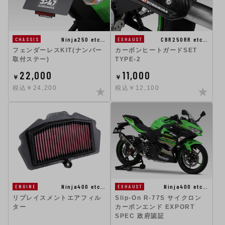
Ninja250 etc…
CBR250RR etc…
CHASSIS
EXHAUST
フェンダーレスKIT(ナンバー
カーボンヒートガードSET
取付ステー)
TYPE-2
22,000
11,000
￥
￥
税込￥24,200
税込￥12,100
Ninja400 etc…
Ninja400 etc…
ENGINE
EXHAUST
リプレイスメントエアフィル
Slip-On R-77S サイクロン
ター
カーボンエンド EXPORT
SPEC 政府認証