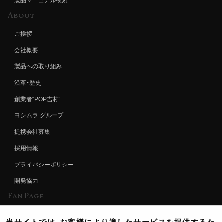
製品マニュアル検索
About
ご挨拶
会社概要
製品への取り組み
沿革・歴史
創業者“POP吉村”
ヨシムラ グループ
提携会社募集
採用情報
プライバシーポリシー
開発協力
Fan Page
Web特集記事
当サイトでは、お客様により適したサービスを提供するた