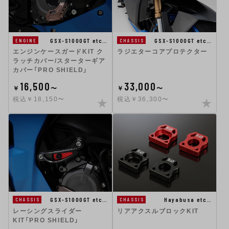
GSX-S1000GT etc…
GSX-S1000GT etc…
ENGINE
CHASSIS
エンジンケースガードKIT ク
ラジエターコアプロテクター
ラッチカバー/スターターギア
カバー「PRO SHIELD」
16,500
33,000
￥
〜
￥
〜
税込￥18,150〜
税込￥36,300〜
GSX-S1000GT etc…
Hayabusa etc…
CHASSIS
CHASSIS
レーシングスライダー
リアアクスルブロックKIT
KIT「PRO SHIELD」