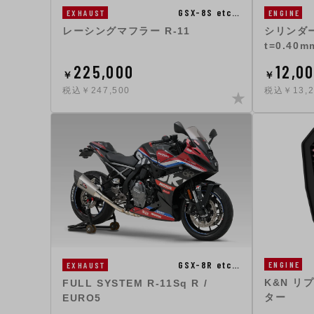
GSX-8S etc…
EXHAUST
ENGINE
レーシングマフラー R-11
シリンダ
t=0.40m
225,000
12,0
￥
￥
税込￥247,500
税込￥13,2
GSX-8R etc…
ENGINE
EXHAUST
K&N 
FULL SYSTEM R-11Sq R /
ター
EURO5