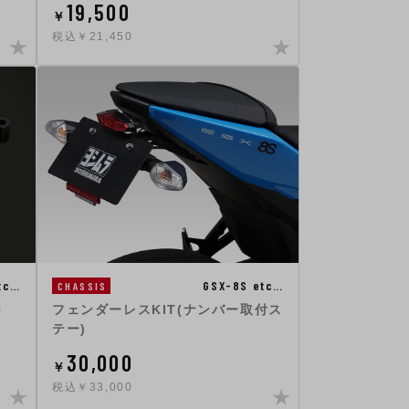
19,500
￥
税込￥21,450
tc…
GSX-8S etc…
CHASSIS
O
フェンダーレスKIT(ナンバー取付ス
テー)
30,000
￥
税込￥33,000