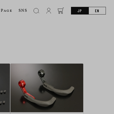
nPage
SNS
JP
EN