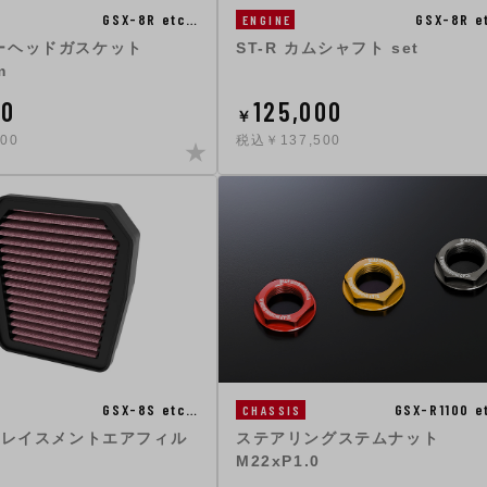
GSX-8R etc…
GSX-8R e
ENGINE
ーヘッドガスケット
ST-R カムシャフト set
m
00
125,000
￥
00
税込￥137,500
GSX-8S etc…
GSX-R1100 e
CHASSIS
リプレイスメントエアフィル
ステアリングステムナット
M22xP1.0