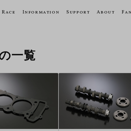
Race
Information
Support
About
Fa
8Rの一覧