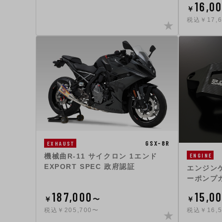
16,0
￥
税込￥17,6
GSX-8R
EXHAUST
ENGINE
機械曲R-11 サイクロン 1エンド
EXPORT SPEC 政府認証
エンジンケ
ーポンプカバ
187,000
15,0
￥
〜
￥
税込￥205,700〜
税込￥16,5