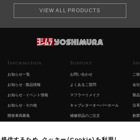
VIEW ALL PRODUCTS
Information
Support
Ab
お知らせ一覧
お問い合わせ
ご挨
お知らせ - 製品情報
よくあるご質問
会社
お知らせ - イベント情報
マフラーリメイク
製品
お知らせ - その他
キャブレターオーバーホール
沿革
開発車両募集
補修部品のご注文
創業
コラボレート自動販売機のご案内
オンライン保証登録
ヨシ
注文方法
製品に関する重要なお知らせ
提携
供するため、クッキー（Cookie）を利用し