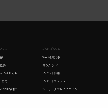
out
Fan Page
拶
Web特集記事
概要
ヨシムラTV
への取り組み
イベント情報
・歴史
イベントスケジュール
者“POP吉村”
ツーリングブレイクタイム
ムラ グループ
壁紙
会社募集
製品ポスター