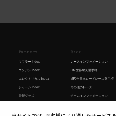
Product
Race
マフラー Index
レースインフォメーション
エンジン Index
FIM世界耐久選手権
エレクトリカル Index
MFJ全日本ロードレース選手権
シャーシ Index
その他のレース
最新グッズ
チームインフォメーション
キットパーツ
レースの歴史
コンプリート
レースムービー
当サイトでは、お客様により適したサービスを提