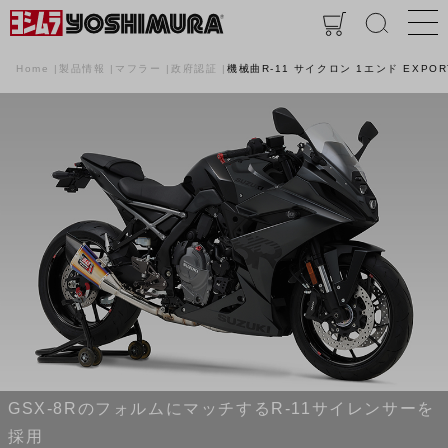
Home
製品情報
マフラー
政府認証
機械曲R-11 サイクロン 1エンド EXPOR
GSX-8RのフォルムにマッチするR-11サイレンサーを
採用