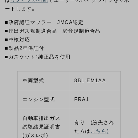
は
リメイクが可能
でユーザーのバイクライフをサポ
ートします。
■政府認証マフラー JMCA認定
■排出ガス規制適合品 騒音規制適合品
■車検対応
■製品2年保証付
■ガスケット：純正品を使用
車両型式
8BL-EM1AA
エンジン型式
FRA1
自動車排出ガス
有り (紛失され
試験結果証明書
た方は
こちら)
(ガスレポ)