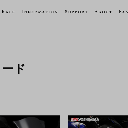
Race
Information
Support
About
Fa
ロード