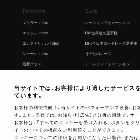
Product
Race
マフラー Index
レースインフォメーション
エンジン Index
FIM世界耐久選手権
エレクトリカル Index
MFJ全日本ロードレース選手権
シャーシ Index
その他のレース
最新グッズ
チームインフォメーション
キットパーツ
レースの歴史
コンプリート
レースムービー
当サイトでは、お客様により適したサービスを提
ています。
お客様の利便性向上、当サイトのパフォーマンス改善、お
す。また、当社では、お知らせ（広告）と分析の用途で、サ
お客様は、「すべてのクッキーを受け入れる」ボタンをク
イトのすべての機能をご利用頂くことができます。
クッキーについての詳細をお知りになりたい場合、または