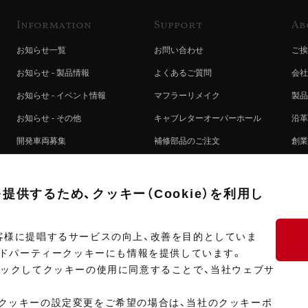
Information
Support
Ab
お知らせ一覧
お問い合わせ
ご挨
お知らせ - 製品情報
よくあるご質問
会社
お知らせ - イベント情報
マフラーリメイク
製品
お知らせ - その他
キャブレターオーバーホール
沿革
開発車両募集
補修部品のご注文
創業
コラボレート自動販売機のご案内
オンライン保証登録
ヨシ
注文方法
製品に関する重要なお知らせ
提携
供するため、クッキー（Cookie）を利用し
排出ガス試験結果証明書について
採用
ポイントについて
プラ
客様に提唱するサービスの向上、改善を目的としていま
ードパーティークッキーにも情報を提供しています。
ショップ情報
開発
リックしてクッキーの使用に同意することで、当社ウェブサ
製品マニュアル検索
クッキーの設定変更をご希望の場合は、当社のクッキーポ