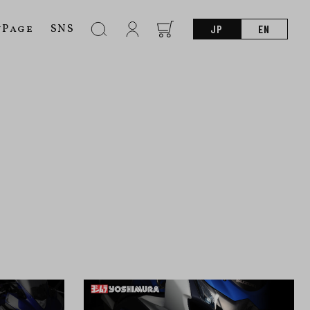
nPage
SNS
JP
EN