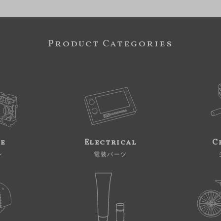
Product Categories
ne
Electrical
C
ン
電装パーツ