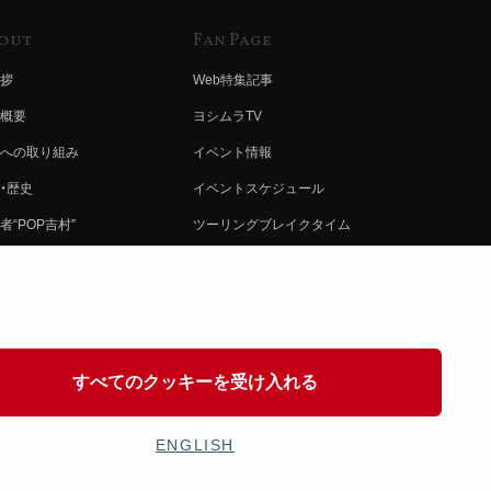
out
Fan Page
拶
Web特集記事
概要
ヨシムラTV
への取り組み
イベント情報
・歴史
イベントスケジュール
者“POP吉村”
ツーリングブレイクタイム
ムラ グループ
壁紙
会社募集
製品ポスター
情報
イバシーポリシー
すべてのクッキーを受け入れる
協力
ENGLISH