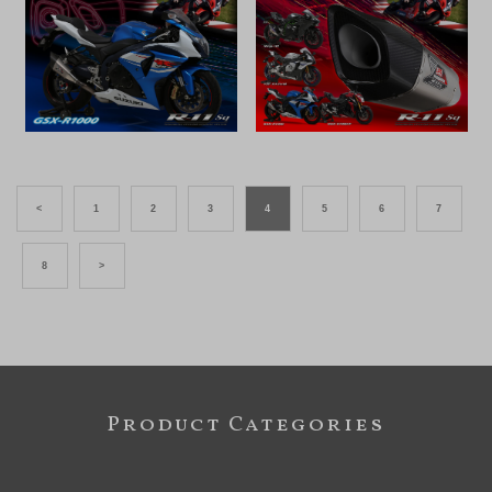
<
1
2
3
4
5
6
7
8
>
Product Categories