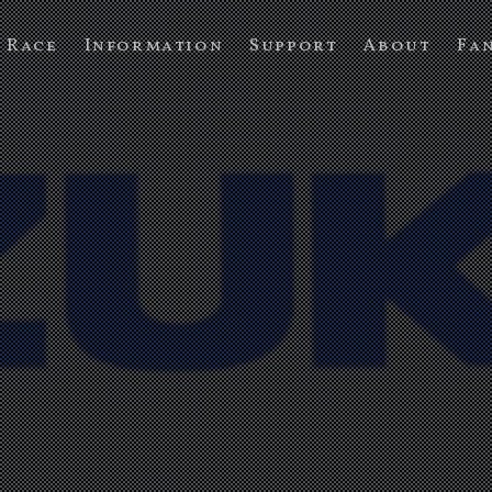
Race
Information
Support
About
Fa