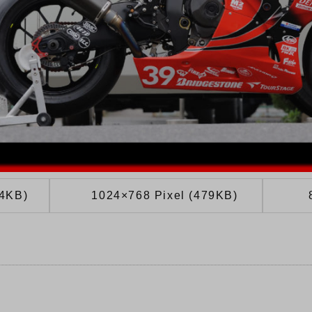
04KB)
1024×768 Pixel (479KB)