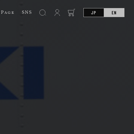
nPage
SNS
JP
EN