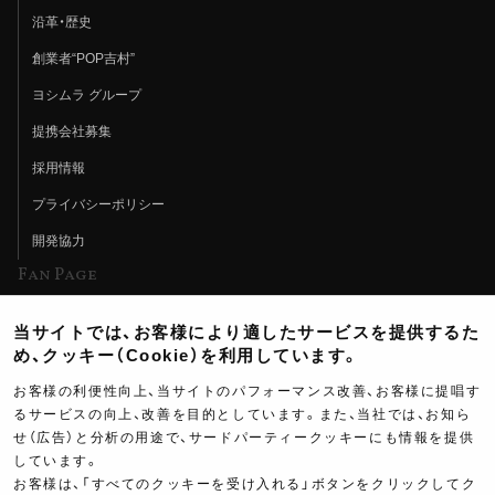
沿革・歴史
創業者“POP吉村”
ヨシムラ グループ
提携会社募集
採用情報
プライバシーポリシー
開発協力
Fan Page
Web特集記事
当サイトでは、お客様により適したサービスを提供するた
ヨシムラTV
め、クッキー（Cookie）を利用しています。
イベント情報
お客様の利便性向上、当サイトのパフォーマンス改善、お客様に提唱す
るサービスの向上、改善を目的としています。また、当社では、お知ら
イベントスケジュール
せ（広告）と分析の用途で、サードパーティークッキーにも情報を提供
ツーリングブレイクタイム
しています。
お客様は、「すべてのクッキーを受け入れる」ボタンをクリックしてク