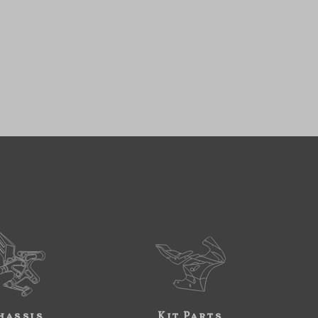
hassis
Kit Parts