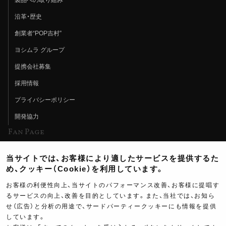
製品への取り組み
沿革・歴史
創業者“POP吉村”
ヨシムラ グループ
提携会社募集
採用情報
プライバシーポリシー
開発協力
Fan Page
Web特集記事
当サイトでは、お客様により適したサービスを提供するた
ヨシムラTV
め、クッキー（Cookie）を利用しています。
イベント情報
お客様の利便性向上、当サイトのパフォーマンス改善、お客様に提唱す
るサービスの向上、改善を目的としています。また、当社では、お知ら
イベントスケジュール
せ（広告）と分析の用途で、サードパーティークッキーにも情報を提供
しています。
ツーリングブレイクタイム