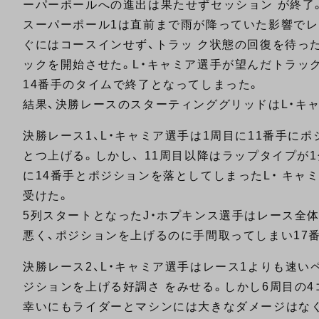
ーパーポールへの進出は果たせずセッション が終了
スーパーポール1は直前まで雨が降っていた影響でレ
ぐにはコースインせず、トラッ ク状態の回復を待っ
ックを開始させた。L・キャミア選手が望んだトラッ
14番手のタイムで終了となってしまった。
結果、決勝レースのスターティンググリッドはL・キャ
決勝レース1、L・キャミア選手は1周目に11番手に
とつ上げる。しかし、 11周目以降はラップタイプが
に14番手とポジションを落としてしまったL・ キャ
受けた。
5列スタートとなったJ・ホプキンス選手はレース全
悪く、ポジションを上げるのに手間取ってしまい17
決勝レース2、L・キャミア選手はレース1よりも速い
ジションを上げる好調さ をみせる。しかし6周目の
幸いにもライダーとマシンには大きなダメージはなく