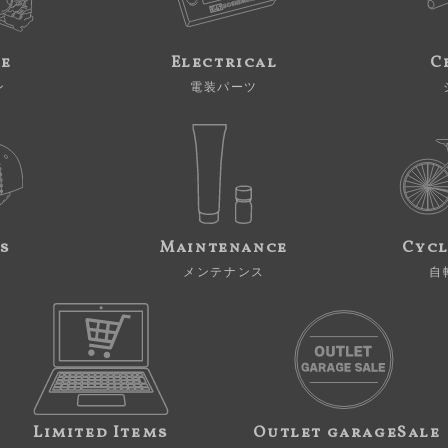
ne
Electrical
C
ン
電装パーツ
s
Maintenance
Cycl
メンテナンス
自
Limited Items
Outlet garageSale