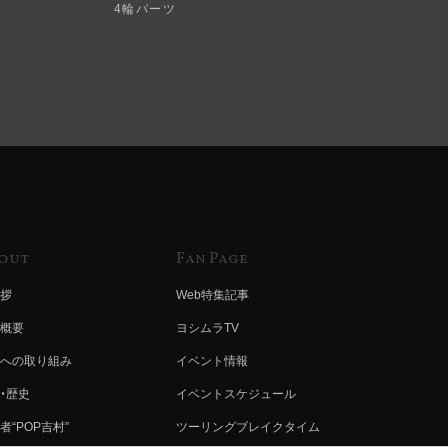
4輪パーツ
out
Fan Page
拶
Web特集記事
概要
ヨシムラTV
への取り組み
イベント情報
・歴史
イベントスケジュール
者“POP吉村”
ツーリングブレイクタイム