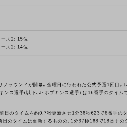
レース2: 15位
レース2: 14位
マリノラウンドが開幕。金曜日に行われた公式予選1回目。
ホプキンス選手(以下、J・ホプキンス選手) は16番手のタイ
日のタイムを約0.7秒更新させ1分36秒623で8番手の
日のタイムは更新するものの、1分37秒168で18番手の