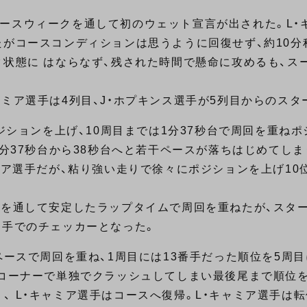
。
ースウィークを通して初のウェット宣言が出された。L・
たがコースコンディションは思うように回復せず、約10分
ク状態に はならなず、残された時間で懸命に攻めるも、ス
ミア選手は4列目、J・ホプキンス選手が5列目からのスタ
ポジションを上げ、10周目までは1分37秒台で周回を重ね
1分37秒台から38秒台へと若干ペースが落ちはじめてしま
ミア選手だが、粘り強い走りで徐々にポジションを上げ10
体を通して安定したラップタイムで周回を重ねたが、スタ
番手でのチェッカーとなった。
ペースで周回を重ね、1周目には13番手だった順位を5周
4コーナーで単独でクラッシュしてしまい最後尾まで順位
、 L・キャミア選手はコースへ復帰。L・キャミア選手は