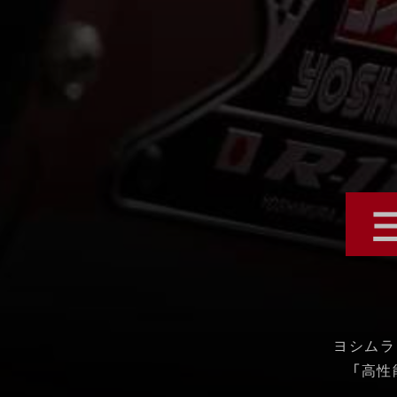
ヨシムラ
「高性