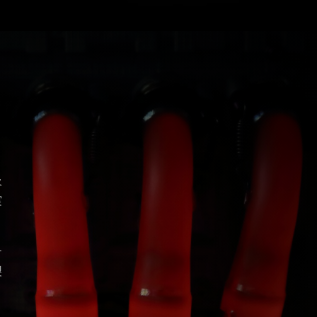
吸
実
テ
製