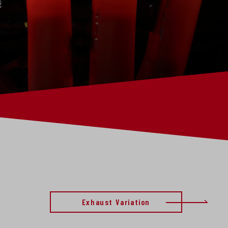
能
Exhaust Variation