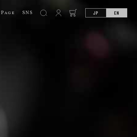
nPage
SNS
JP
EN