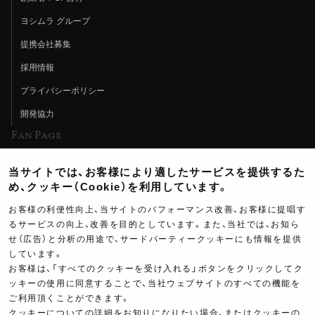
ヨシムラ グループ
提携会社募集
採用情報
プライバシーポリシー
開発協力
Fan Page
Web特集記事
当サイトでは、お客様により適したサービスを提供するた
ヨシムラTV
め、クッキー（Cookie）を利用しています。
イベント情報
お客様の利便性向上、当サイトのパフォーマンス改善、お客様に提唱す
るサービスの向上、改善を目的としています。また、当社では、お知ら
イベントスケジュール
せ（広告）と分析の用途で、サードパーティークッキーにも情報を提供
ツーリングブレイクタイム
しています。
お客様は、「すべてのクッキーを受け入れる」ボタンをクリックしてク
壁紙
ッキーの使用に同意することで、当社ウェブサイトのすべての機能を
ご利用頂くことができます。
製品ポスター
クッキーについての詳細をお知りになりたい場合、またはクッキーの