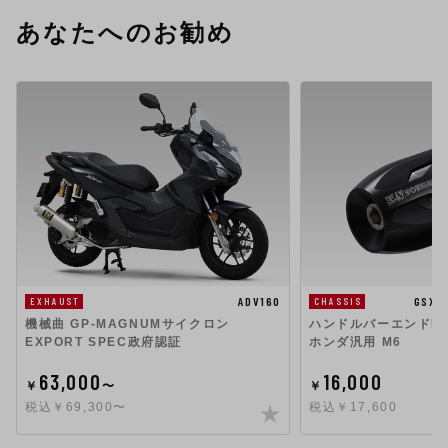
あなたへのお勧め
ADV160
GSX1
EXHAUST
CHASSIS
機械曲 GP-MAGNUMサイクロン
ハンドルバーエンドHigh
EXPORT SPEC政府認証
ホンダ汎用 M6
63,000
16,000
￥
〜
￥
税込￥69,300〜
税込￥17,600