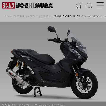
Home
製品情報
マフラー
政府認証
機械曲 R-77S サイクロン カーボンエンド
SSF (サテンフィニッシュカバー)