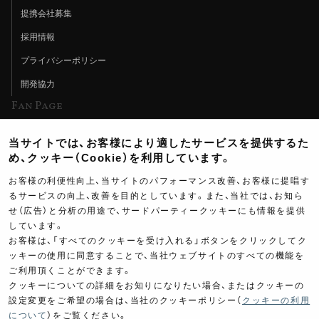
提携会社募集
採用情報
プライバシーポリシー
開発協力
Fan Page
Web特集記事
当サイトでは、お客様により適したサービスを提供するた
ヨシムラTV
め、クッキー（Cookie）を利用しています。
イベント情報
お客様の利便性向上、当サイトのパフォーマンス改善、お客様に提唱す
るサービスの向上、改善を目的としています。また、当社では、お知ら
イベントスケジュール
せ（広告）と分析の用途で、サードパーティークッキーにも情報を提供
ツーリングブレイクタイム
しています。
お客様は、「すべてのクッキーを受け入れる」ボタンをクリックしてク
壁紙
80,000
ッキーの使用に同意することで、当社ウェブサイトのすべての機能を
￥
ご利用頂くことができます。
製品ポスター
(税込￥
88,000
)
クッキーについての詳細をお知りになりたい場合、またはクッキーの
設定変更をご希望の場合は、当社のクッキーポリシー（
クッキーの利用
について
）をご覧ください。