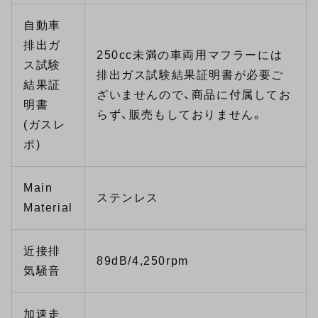
自動車
排出ガ
250cc未満の車両用マフラーには
ス試験
排出ガス試験結果証明書が必要ご
結果証
ざいませんので、商品に付属してお
明書
らず、販売もしておりません。
(ガスレ
ポ)
Main
ステンレス
Material
近接排
89dB/4,250rpm
気騒音
加速走