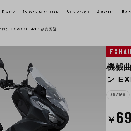
Race
Information
Support
About
Fa
クロン EXPORT SPEC政府認証
EXHA
機械曲
ン E
ADV160
6
￥