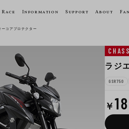
Race
Information
Support
About
Fa
ターコアプロテクター
CHAS
ラジ
GSR750
1
￥