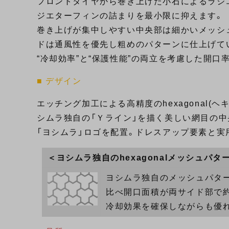
フロントタイヤから巻き上げた小石によるラジ
ジエターフィンの詰まりを最小限に抑えます。
巻き上げが集中しやすい中央部は細かいメッシ
ドは通風性を優先し粗めのパターンに仕上げて
“冷却効率”と“保護性能”の両立を考慮した開口
■ デザイン
エッチング加工による高精度のhexagonal(
シムラ独自の「Ｙライン」を描く美しい網目の中
「ヨシムラ」ロゴを配置。ドレスアップ要素と実
＜ヨシムラ独自のhexagonalメッシュパタ
ヨシムラ独自のメッシュパター
比べ開口面積が両サイド部で約1
冷却効果を確保しながらも優