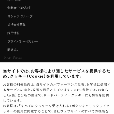
創業者“POP吉村”
ヨシムラ グループ
提携会社募集
採用情報
プライバシーポリシー
開発協力
Fan Page
Web特集記事
当サイトでは、お客様により適したサービスを提供するた
ヨシムラTV
め、クッキー（Cookie）を利用しています。
イベント情報
お客様の利便性向上、当サイトのパフォーマンス改善、お客様に提唱す
るサービスの向上、改善を目的としています。また、当社では、お知ら
イベントスケジュール
せ（広告）と分析の用途で、サードパーティークッキーにも情報を提供
しています。
ツーリングブレイクタイム
お客様は、「すべてのクッキーを受け入れる」ボタンをクリックしてク
壁紙
ッキーの使用に同意することで、当社ウェブサイトのすべての機能を