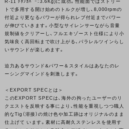
R-11 ﾁﾀﾝｶﾊﾞｰ：3.6Kg)に成功。性能面ではストリー
トで多用する開け始めのトルクが増し、8,000rpmの
付近より更なるパワーが得られレブ付近までパワー
が伸びていきます。小型なサイレンサーながら音量
規制値をクリアーし、フルエキゾースト仕様により小
気味良く高回転まで吹け上がる、パラレルツインらし
いサウンドが楽しめます。
迫力あるサウンド&パワー＆スタイルはあなたのレ
ーシングマインドを刺激します。
＜EXPORT SPECとは＞
このEXPORT SPECは、海外の拘ったユーザーのリ
クエストを反映する事により、性能を重視しつつ職人
的なTig（溶接）の焼け色や加工跡はオリジナルのまま
仕上げて います。素材に高耐久ステンレスを使用す