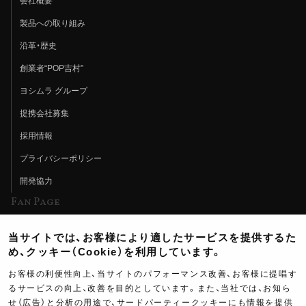
会社概要
製品への取り組み
沿革・歴史
創業者“POP吉村”
ヨシムラ グループ
提携会社募集
採用情報
プライバシーポリシー
開発協力
Fan Page
Web特集記事
当サイトでは、お客様により適したサービスを提供するた
ヨシムラTV
め、クッキー（Cookie）を利用しています。
イベント情報
お客様の利便性向上、当サイトのパフォーマンス改善、お客様に提唱す
るサービスの向上、改善を目的としています。また、当社では、お知ら
イベントスケジュール
せ（広告）と分析の用途で、サードパーティークッキーにも情報を提供