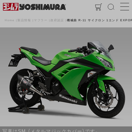
Home
製品情報
マフラー
政府認証
機械曲 R-11 サイクロン 1エンド EXPO
写真はSM （メタルマジックカバー）です。