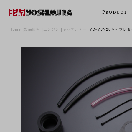
Product
Home
製品情報
エンジン
キャブレター
YD-MJN28キャブレタ