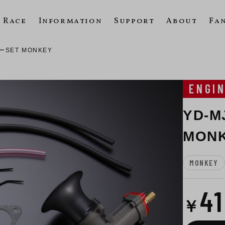
Race
Information
Support
About
Fa
ーSET MONKEY
ENGI
YD-
MON
MONKEY
4
￥