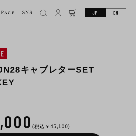
nPage
SNS
JP
EN
NE
MJN28キャブレターSET
KEY
1,000
(税込￥
45,100
)