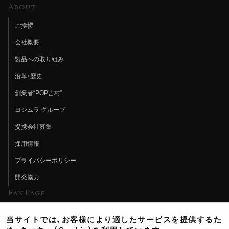
About
ご挨拶
会社概要
製品への取り組み
沿革・歴史
創業者“POP吉村”
ヨシムラ グループ
提携会社募集
採用情報
プライバシーポリシー
開発協力
Fan Page
Web特集記事
当サイトでは、お客様により適したサービスを提供するた
ヨシムラTV