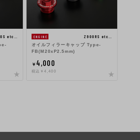
00S etc…
Z900RS etc…
CHAS
ENGINE
フェン
e-
オイルフィラーキャップ Type-
テー)
FB(M20xP2.5mm)
22
4,000
￥
￥
税込￥2
税込￥4,400