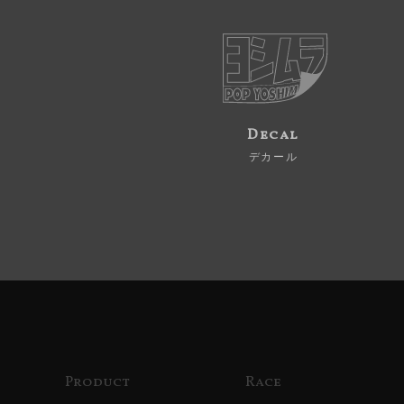
Decal
デカール
Product
Race