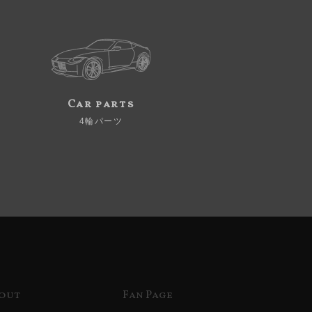
Car parts
4輪パーツ
out
Fan Page