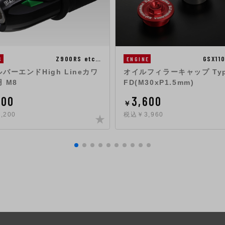
Z900RS etc…
GSX11
S
ENGINE
バーエンドHigh Lineカワ
オイルフィラーキャップ Typ
 M8
FD(M30xP1.5mm)
000
3,600
￥
,200
税込￥3,960