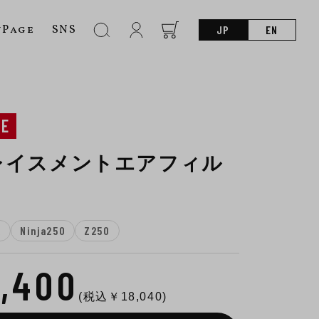
nPage
SNS
JP
EN
NE
レイスメントエアフィル
R
Ninja250
Z250
6,400
(税込￥
18,040
)