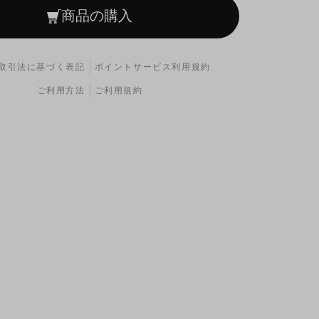
商品の購入
取引法に基づく表記
ポイントサービス利用規約
ご利用方法
ご利用規約
ィルターには上側、エアフィルターには下側のヨシムラK
ます。