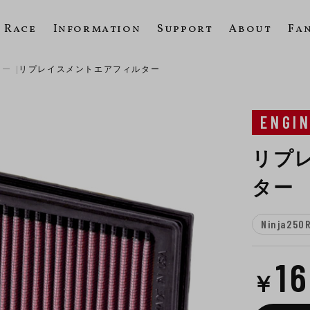
Race
Information
Support
About
Fa
ター
リプレイスメントエアフィルター
ENGI
リプ
ター
Ninja250
1
￥