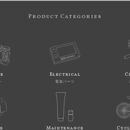
Product Categories
ne
Electrical
C
ン
電装パーツ
s
Maintenance
Cycl