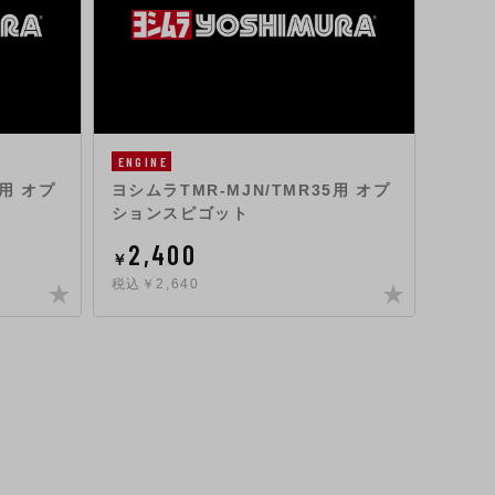
ENGINE
ENGIN
4用 オプ
ヨシムラTMR-MJN/TMR35用 オプ
ヨシム
ションスピゴット
ショ
2,400
2,
￥
￥
税込￥2,640
税込￥2