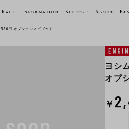
Race
Information
Support
About
Fa
TMR36用 オプションスピゴット
ENGI
ヨシム
オプ
2
￥