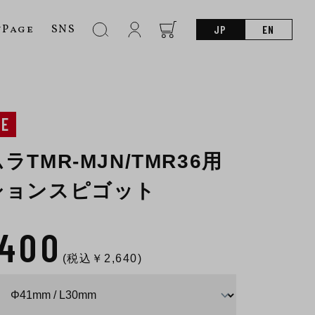
nPage
SNS
JP
EN
NE
ラTMR-MJN/TMR36用
ションスピゴット
,400
(税込￥
2,640
)