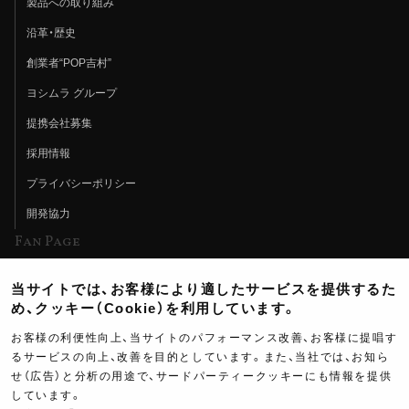
製品への取り組み
沿革・歴史
創業者“POP吉村”
ヨシムラ グループ
提携会社募集
採用情報
プライバシーポリシー
開発協力
Fan Page
Web特集記事
当サイトでは、お客様により適したサービスを提供するた
ヨシムラTV
め、クッキー（Cookie）を利用しています。
イベント情報
お客様の利便性向上、当サイトのパフォーマンス改善、お客様に提唱す
るサービスの向上、改善を目的としています。また、当社では、お知ら
イベントスケジュール
せ（広告）と分析の用途で、サードパーティークッキーにも情報を提供
しています。
ツーリングブレイクタイム