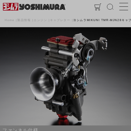
Home
製品情報
エンジン
キャブレター
ヨシムラMIKUNI TMR-MJN28キ
ファンネル仕様