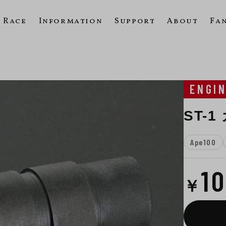
Race
Information
Support
About
Fa
ENGI
ST-
Ape100
1
￥