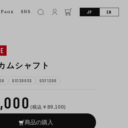
nPage
SNS
JP
EN
NE
1 カムシャフト
00
GS1200SS
GSF1200
1,000
(税込￥
89,100
)
商品の購入