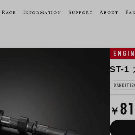
Race
Information
Support
About
Fa
ENGI
ST-
BANDIT12
8
￥