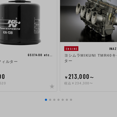
INA
ENGINE
GSX1400 etc…
ヨシムラMIKUNI TMR40
ター
フィルター
00
213,000
￥
〜
520
税込￥234,300〜