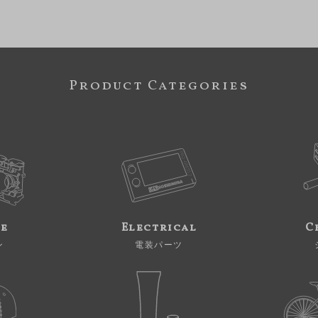
Product Categories
ne
Electrical
C
ン
電装パーツ