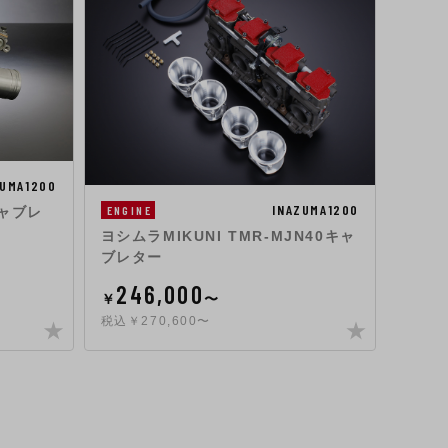
ZUMA1200
ENGIN
INAZUMA1200
ENGINE
キャブレ
バルブ
ヨシムラMIKUNI TMR-MJN40キャ
ブレター
13
246,000
￥
￥
〜
税込￥1
税込￥270,600〜