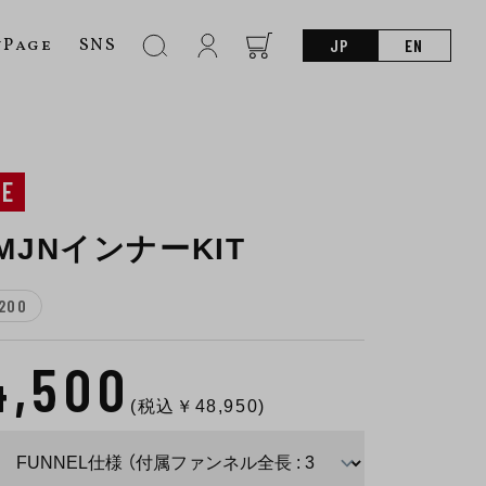
nPage
SNS
JP
EN
NE
-MJNインナーKIT
200
4,500
(税込￥
48,950
)