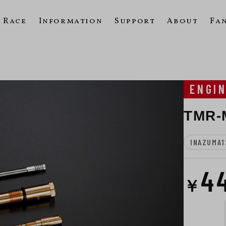
Race
Information
Support
About
Fa
ENGI
TMR
INAZUMA1
4
￥