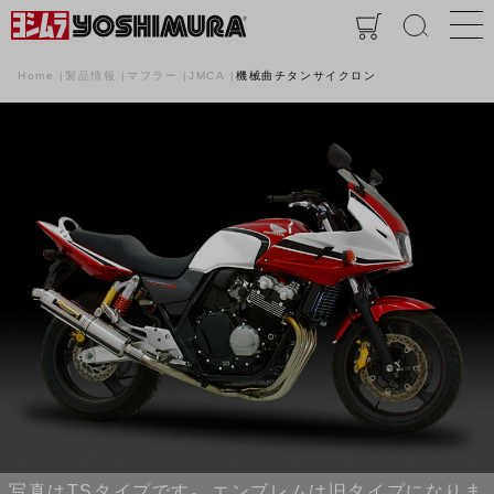
Home
製品情報
マフラー
JMCA
機械曲チタンサイクロン
写真はTSタイプです。 エンブレムは旧タイプになりま