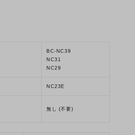
BC-NC39
NC31
NC29
NC23E
無し (不要)