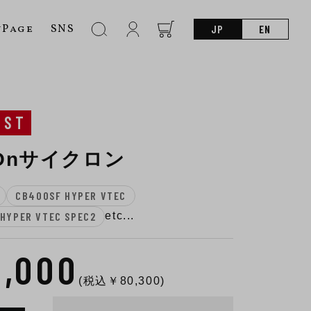
nPage
SNS
JP
EN
UST
p-Onサイクロン
CB400SF HYPER VTEC
HYPER VTEC SPEC2
etc...
3,000
(税込￥
80,300
)