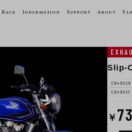
Race
Information
Support
About
Fa
EXHA
Sli
CB400SB
CB400SF 
7
￥