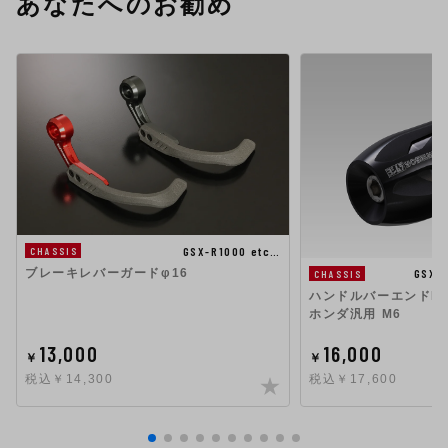
あなたへのお勧め
GSX-R1000 etc…
CHASSIS
ブレーキレバーガードφ16
GSX1
CHASSIS
ハンドルバーエンドHigh
ホンダ汎用 M6
13,000
16,000
￥
￥
税込￥14,300
税込￥17,600