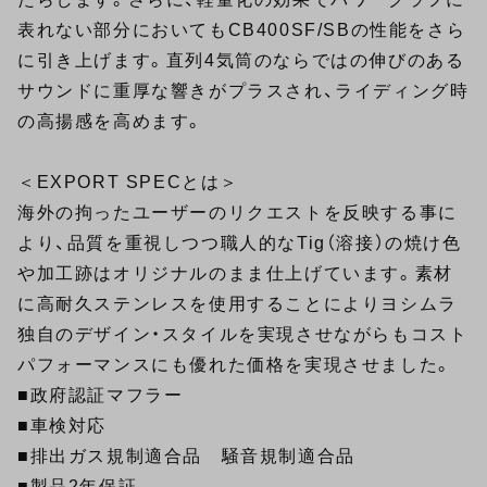
表れない部分においてもCB400SF/SBの性能をさら
に引き上げます。直列4気筒のならではの伸びのある
サウンドに重厚な響きがプラスされ、ライディング時
の高揚感を高めます。
＜EXPORT SPECとは＞
海外の拘ったユーザーのリクエストを反映する事に
より、品質を重視しつつ職人的なTig（溶接）の焼け色
や加工跡はオリジナルのまま仕上げています。素材
に高耐久ステンレスを使用することによりヨシムラ
独自のデザイン・スタイルを実現させながらもコスト
パフォーマンスにも優れた価格を実現させました。
■政府認証マフラー
■車検対応
■排出ガス規制適合品 騒音規制適合品
■製品2年保証