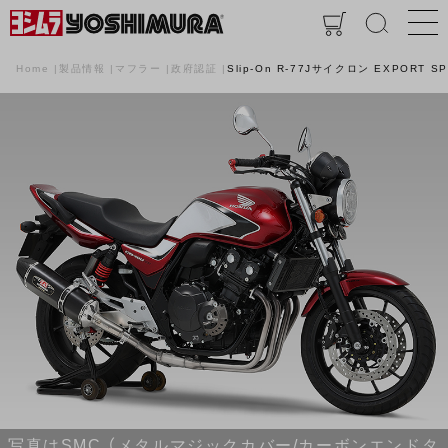
Home
製品情報
マフラー
政府認証
Slip-On R-77Jサイクロン EXPORT 
写真はSMC （メタルマジックカバー/カーボンエンドタ