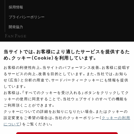
採用情報
プライバシーポリシー
開発協力
Fan Page
Web特集記事
当サイトでは、お客様により適したサービスを提供するた
ヨシムラTV
め、クッキー（Cookie）を利用しています。
イベント情報
お客様の利便性向上、当サイトのパフォーマンス改善、お客様に提唱す
るサービスの向上、改善を目的としています。また、当社では、お知ら
イベントスケジュール
せ（広告）と分析の用途で、サードパーティークッキーにも情報を提供
ツーリングブレイクタイム
しています。
お客様は、「すべてのクッキーを受け入れる」ボタンをクリックしてク
壁紙
75,000
ッキーの使用に同意することで、当社ウェブサイトのすべての機能を
￥
ご利用頂くことができます。
製品ポスター
(税込￥
82,500
)
クッキーについての詳細をお知りになりたい場合、またはクッキーの
設定変更をご希望の場合は、当社のクッキーポリシー（
クッキーの利用
について
）をご覧ください。