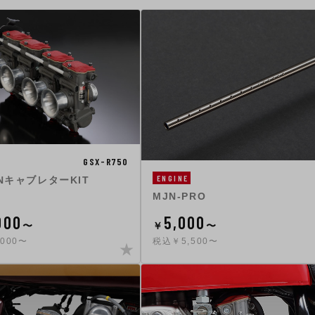
GSX-R750
ENGINE
JNキャブレターKIT
MJN-PRO
000
5,000
〜
￥
〜
000〜
税込￥5,500〜