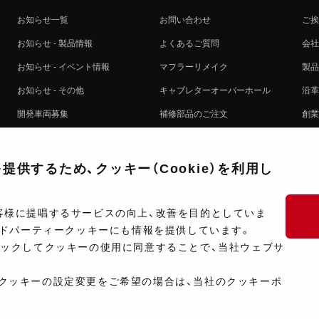
お知らせ一覧
お問い合わせ
ご挨
お知らせ - 製品情報
よくあるご質問
会社
お知らせ - イベント情報
マフラーリメイク
製品
お知らせ - その他
キャブレターオーバーホール
沿革
開発車両募集
補修部品のご注文
創業
コラボレート自動販売機のご案内
オンライン保証登録
ヨシ
注文方法
製品に関する重要なお知らせ
提携
供するため、クッキー（Cookie）を利用し
排出ガス試験結果証明書について
採用
ポイントについて
プラ
客様に提唱するサービスの向上、改善を目的としていま
ードパーティークッキーにも情報を提供しています。
ショップ情報
開発
リックしてクッキーの使用に同意することで、当社ウェブサ
製品マニュアル検索
クッキーの設定変更をご希望の場合は、当社のクッキーポ
Copyright ©Y