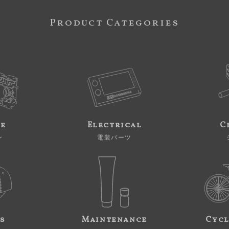
Product Categories
ne
Electrical
C
ン
電装パーツ
s
Maintenance
Cycl