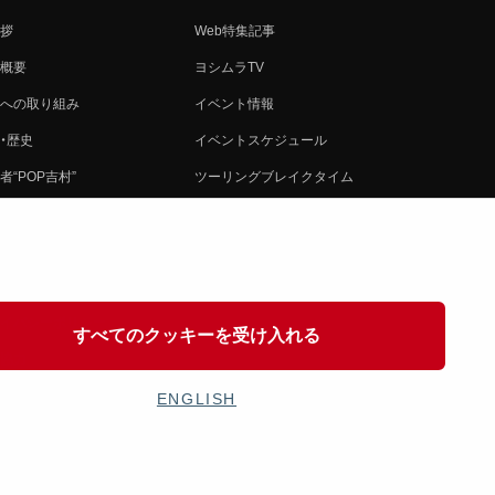
拶
Web特集記事
概要
ヨシムラTV
への取り組み
イベント情報
・歴史
イベントスケジュール
者“POP吉村”
ツーリングブレイクタイム
ムラ グループ
壁紙
会社募集
製品ポスター
情報
イバシーポリシー
すべてのクッキーを受け入れる
協力
ENGLISH
OSHIMURA JAPAN Co,Ltd. All Rights Reserved.