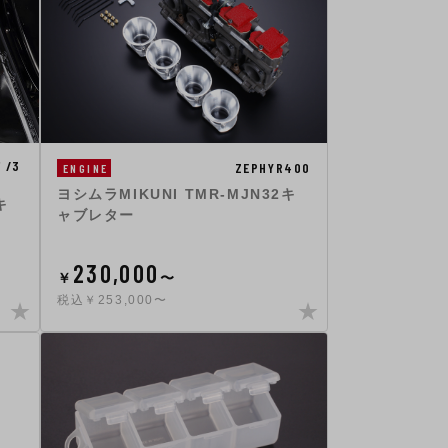
 /3
ZEPHYR400
ENGINE
ヨシムラMIKUNI TMR-MJN32キ
キ
ャブレター
230,000
￥
〜
税込￥253,000〜