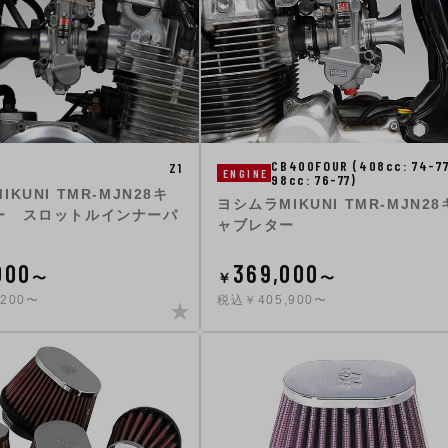
CB400FOUR (408cc: 74-77
Z1
ENGINE
98cc: 76-77)
KUNI TMR-MJN28キ
ヨシムラMIKUNI TMR-MJN28
ー スロットルインナーパ
ャブレター
000
369,000
〜
￥
〜
200〜
税込￥405,900〜