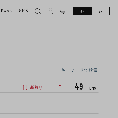
nPage
SNS
JP
EN
キーワードで検索
49
ITEMS