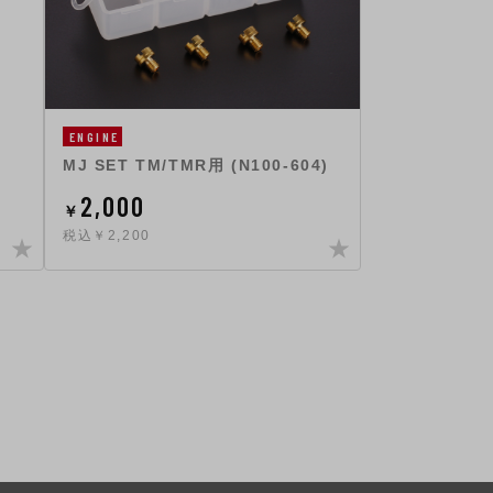
ENGINE
MJ SET TM/TMR用 (N100-604)
2,000
￥
税込￥2,200