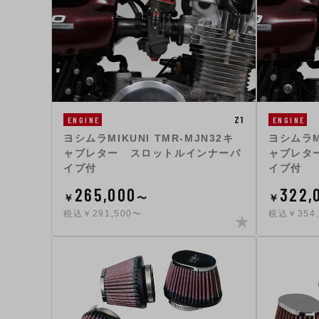
Z1
ENGINE
ENGINE
ヨシムラMIKUNI TMR-MJN32キ
ヨシムラMI
ャブレター スロットルインナーパ
ャブレタ
イプ付
イプ付
265,000
322,
￥
〜
￥
税込￥291,500〜
税込￥354,