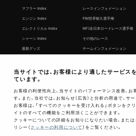
マフラー Index
レースインフォメーション
エンジン Index
FIM世界耐久選手権
エレクトリカル Index
MFJ全日本ロードレース選手権
シャーシ Index
その他のレース
最新グッズ
チームインフォメーション
キットパーツ
レースの歴史
コンプリート
レースムービー
当サイトでは、お客様により適したサービスを提
ています。
お客様の利便性向上、当サイトのパフォーマンス改善、お
す。また、当社では、お知らせ（広告）と分析の用途で、サ
お客様は、「すべてのクッキーを受け入れる」ボタンをク
イトのすべての機能をご利用頂くことができます。
クッキーについての詳細をお知りになりたい場合、または
リシー（
クッキーの利用について
）をご覧ください。