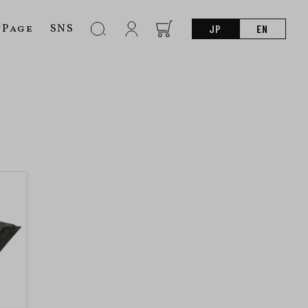
nPage
SNS
JP
EN