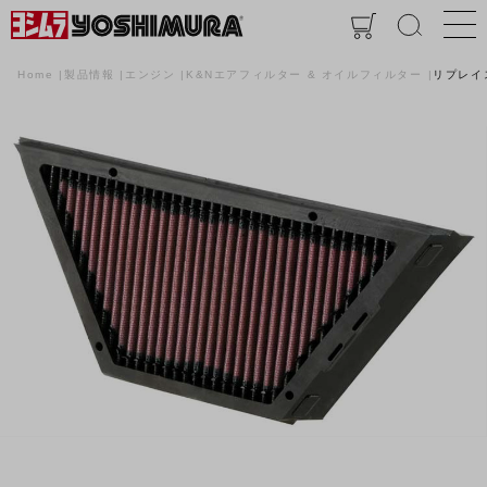
Home
製品情報
エンジン
K&Nエアフィルター & オイルフィルター
リプレイ