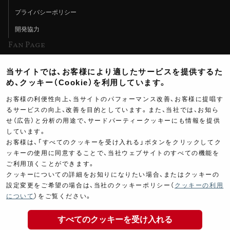
プライバシーポリシー
開発協力
Fan Page
Web特集記事
当サイトでは、お客様により適したサービスを提供するた
ヨシムラTV
め、クッキー（Cookie）を利用しています。
イベント情報
お客様の利便性向上、当サイトのパフォーマンス改善、お客様に提唱す
るサービスの向上、改善を目的としています。また、当社では、お知ら
イベントスケジュール
せ（広告）と分析の用途で、サードパーティークッキーにも情報を提供
ツーリングブレイクタイム
しています。
お客様は、「すべてのクッキーを受け入れる」ボタンをクリックしてク
壁紙
ッキーの使用に同意することで、当社ウェブサイトのすべての機能を
ご利用頂くことができます。
製品ポスター
クッキーについての詳細をお知りになりたい場合、またはクッキーの
設定変更をご希望の場合は、当社のクッキーポリシー（
クッキーの利用
18,300
について
）をご覧ください。
￥
(税込￥
20,130
)
すべてのクッキーを受け入れる
Copyright ©YOSHIMURA JAPAN Co,Ltd. All Rights