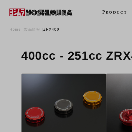
Product
Home
製品情報
ZRX400
400cc - 251cc Z