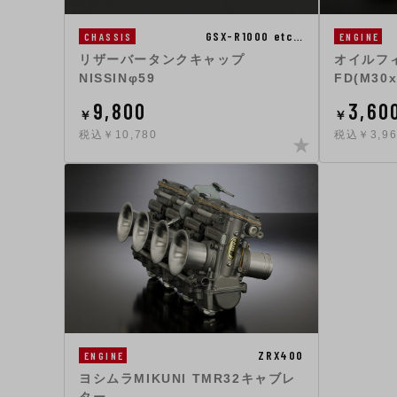
GSX-R1000 etc…
CHASSIS
ENGINE
リザーバータンクキャップ
オイルフィ
NISSINφ59
FD(M30x
9,800
3,60
￥
￥
税込￥10,780
税込￥3,96
ZRX400
ENGINE
ヨシムラMIKUNI TMR32キャブレ