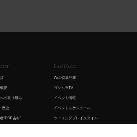
out
Fan Page
拶
Web特集記事
概要
ヨシムラTV
への取り組み
イベント情報
・歴史
イベントスケジュール
者“POP吉村”
ツーリングブレイクタイム
ムラ グループ
壁紙