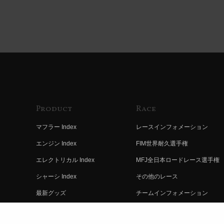
Product
Race
マフラー Index
レースインフォメーション
エンジン Index
FIM世界耐久選手権
エレクトリカル Index
MFJ全日本ロードレース選手権
シャーシ Index
その他のレース
最新グッズ
チームインフォメーション
キットパーツ
レースの歴史