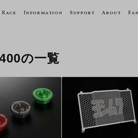
Race
Information
Support
About
Fa
RX400の一覧