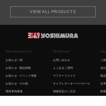
VIEW ALL PRODUCTS
Information
Support
Ab
お知らせ一覧
お問い合わせ
ご挨
お知らせ - 製品情報
よくあるご質問
会社
お知らせ - イベント情報
マフラーリメイク
製品
お知らせ - その他
キャブレターオーバーホール
沿革
開発車両募集
補修部品のご注文
創業
コラボレート自動販売機のご案内
オンライン保証登録
ヨシ