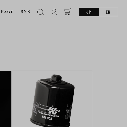
nPage
SNS
JP
EN