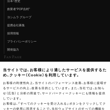
沿革・歴史
創業者“POP吉村”
ヨシムラ グループ
提携会社募集
採用情報
プライバシーポリシー
開発協力
Fan Page
Web特集記事
当サイトでは、お客様により適したサービスを提供するた
ヨシムラTV
め、クッキー（Cookie）を利用しています。
イベント情報
お客様の利便性向上、当サイトのパフォーマンス改善、お客様に提唱す
るサービスの向上、改善を目的としています。また、当社では、お知ら
イベントスケジュール
せ（広告）と分析の用途で、サードパーティークッキーにも情報を提供
ツーリングブレイクタイム
しています。
お客様は、「すべてのクッキーを受け入れる」ボタンをクリックしてク
壁紙
ッキーの使用に同意することで、当社ウェブサイトのすべての機能を