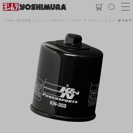
Home
製品情報
エンジン
K&Nエアフィルター & オイルフィルター
オイルフ