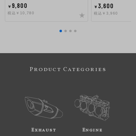
9,800
3,600
￥
￥
税込￥10,780
税込￥3,960
Product Categories
Exhaust
Engine