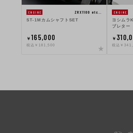
ZRX1100 etc…
ENGINE
ENGINE
ST-1MカムシャフトSET
ヨシムラKE
ブレター
165,000
310,
￥
￥
税込￥181,500
税込￥341,