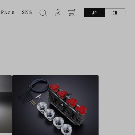
nPage
SNS
JP
EN