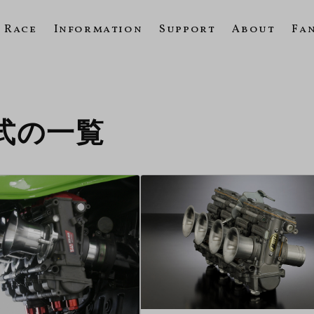
Race
Information
Support
About
Fa
年式の一覧