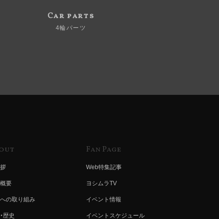
Car parts
4輪パーツ
out
Fan Page
拶
Web特集記事
概要
ヨシムラTV
への取り組み
イベント情報
・歴史
イベントスケジュール