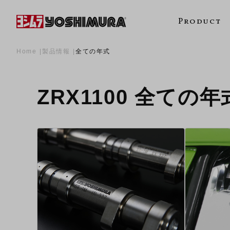
Product
Home
製品情報
全ての年式
ZRX1100 全ての