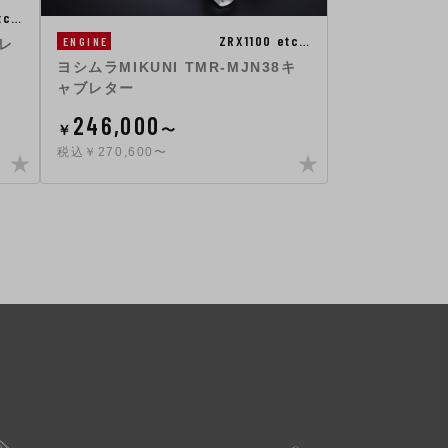
tc…
ZRX1100 etc…
ENGINE
ブレ
ヨシムラMIKUNI TMR-MJN38キ
ャブレター
246,000
￥
〜
税込￥270,600〜