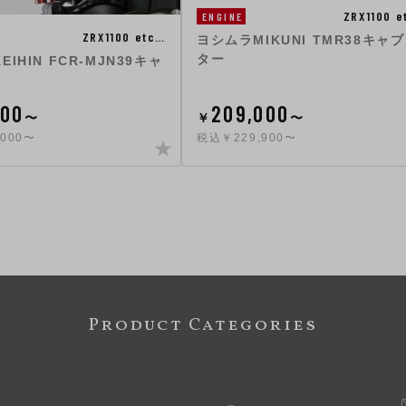
ZRX1100 e
ENGINE
ZRX1100 etc…
ヨシムラMIKUNI TMR38キャ
ター
IHIN FCR-MJN39キャ
000
209,000
〜
￥
〜
000〜
税込￥229,900〜
Product Categories