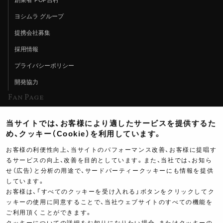
ヨシムラ グループ
提携会社募集
採用情報
プライバシーポリシー
開発協力
Fan Page
Web特集記事
当サイトでは、お客様により適したサービスを提供するた
ヨシムラTV
め、クッキー（Cookie）を利用しています。
イベント情報
お客様の利便性向上、当サイトのパフォーマンス改善、お客様に提唱す
るサービスの向上、改善を目的としています。また、当社では、お知ら
イベントスケジュール
せ（広告）と分析の用途で、サードパーティークッキーにも情報を提供
ツーリングブレイクタイム
しています。
お客様は、「すべてのクッキーを受け入れる」ボタンをクリックしてク
壁紙
209,000
ッキーの使用に同意することで、当社ウェブサイトのすべての機能を
￥
ご利用頂くことができます。
製品ポスター
(税込￥
229,900
)