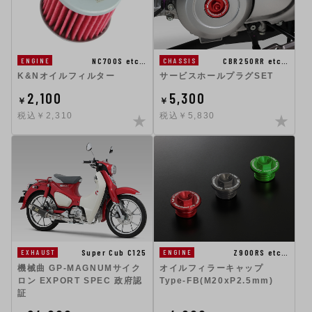
NC700S etc…
CBR250RR etc…
ENGINE
CHASSIS
K&Nオイルフィルター
サービスホールプラグSET
2,100
5,300
￥
￥
税込￥2,310
税込￥5,830
Super Cub C125
Z900RS etc…
EXHAUST
ENGINE
機械曲 GP-MAGNUMサイク
オイルフィラーキャップ
ロン EXPORT SPEC 政府認
Type-FB(M20xP2.5mm)
証