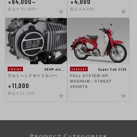
64,000
4,000
￥
〜
￥
税込￥70,400〜
税込￥4,400
GROM etc…
Super Cub C125
ENGINE
EXHAUST
アルミヘッドサイドカバー
FULL SYSTEM GP-
MAGNUM : STREET
11,000
￥
SPORTS
税込￥12,100
Product Categories