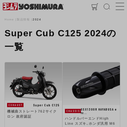
Home
製品情報
2024
Super Cub C125 2024の
一覧
Super Cub C125
EXHAUST
GSX1300R HAYABUSA e
CHASSIS
機械曲ストレート762サイク
tc…
ロン 政府認証
ハンドルバーエンドHigh
Line スズキ、ホンダ汎用 M6